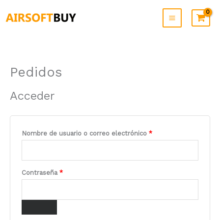
Ir
al
contenido
Pedidos
Obligatorio
Obligatorio
Obligatorio
Obligatorio
Acceder
Nombre de usuario o correo electrónico
*
Contraseña
*