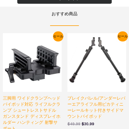
おすすめ商品
元
現
元
現
セール
セール
の
在
の
在
価
の
価
の
格
価
格
価
は
格
は
格
$59.99
は
$49.99
は
で
$39.99
で
$30.99
し
で
し
で
た。
す。
た。
す。
三脚用 ワイドクランプヘッド
ブレイクバレル/アンダーレバ
バイポッド対応 ライフルクラ
ーエアライフル用ピカティニ
ンプ シュートレストサドル
ーレールキット付きサイドマ
ガンスタンド ディスプレイホ
ウントバイポッド
ルダー ハンティング 射撃サ
$
49.99
$
30.99
ポート