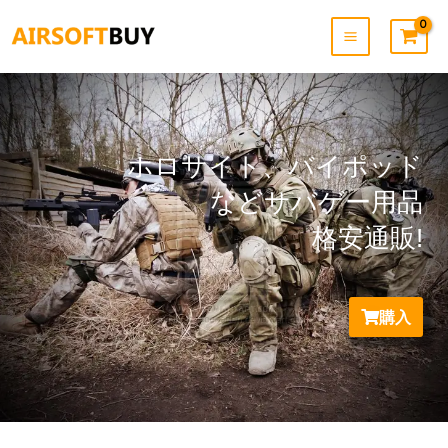
内
容
を
ス
キ
ッ
プ
ホロサイト、バイポッド
などサバゲー用品
格安通販!
購入