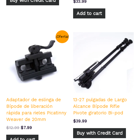
Buy with Credit Card
$
33.99
Add to cart
El
El
¡Oferta!
precio
precio
original
actual
era:
es:
$12.99.
$7.99.
Adaptador de eslinga de
13-27 pulgadas de Largo
Bípode de liberación
Alcance Bípode Rifle
rápida para rieles Picatinny
Pivote giratorio Bi-pod
Weaver de 20mm
$
39.99
$
12.99
$
7.99
Buy with Credit Card
Add to cart