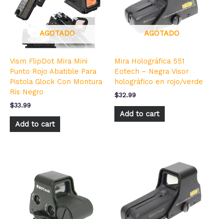
AGOTADO
AGOTADO
Vism FlipDot Mira Mini
Mira Holográfica 551
Punto Rojo Abatible Para
Eotech – Negra Visor
Pistola Glock Con Montura
holográfico en rojo/verde
Ris Negro
$
32.99
$
33.99
Add to cart
Add to cart