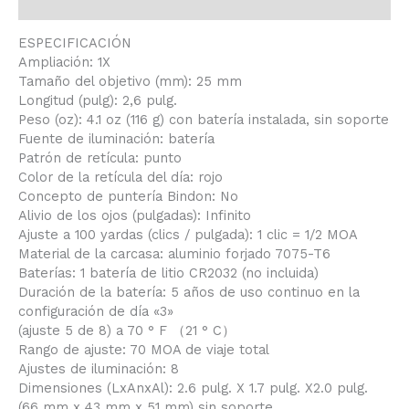
Valoraciones (0)
ESPECIFICACIÓN
Ampliación: 1X
Tamaño del objetivo (mm): 25 mm
Longitud (pulg): 2,6 pulg.
Peso (oz): 4.1 oz (116 g) con batería instalada, sin soporte
Fuente de iluminación: batería
Patrón de retícula: punto
Color de la retícula del día: rojo
Concepto de puntería Bindon: No
Alivio de los ojos (pulgadas): Infinito
Ajuste a 100 yardas (clics / pulgada): 1 clic = 1/2 MOA
Material de la carcasa: aluminio forjado 7075-T6
Baterías: 1 batería de litio CR2032 (no incluida)
Duración de la batería: 5 años de uso continuo en la
configuración de día «3»
(ajuste 5 de 8) a 70 ° F （21 ° C）
Rango de ajuste: 70 MOA de viaje total
Ajustes de iluminación: 8
Dimensiones (LxAnxAl): 2.6 pulg. X 1.7 pulg. X2.0 pulg.
(66 mm x 43 mm x 51 mm) sin soporte