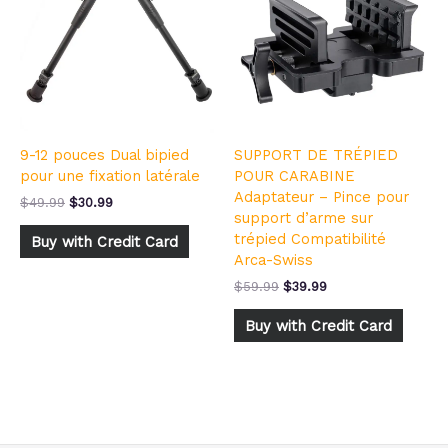
$49.99.
$30.99.
$59.99.
$39.99.
9-12 pouces Dual bipied
SUPPORT DE TRÉPIED
pour une fixation latérale
POUR CARABINE
Adaptateur – Pince pour
$
49.99
$
30.99
support d’arme sur
trépied Compatibilité
Buy with Credit Card
Arca-Swiss
$
59.99
$
39.99
Buy with Credit Card