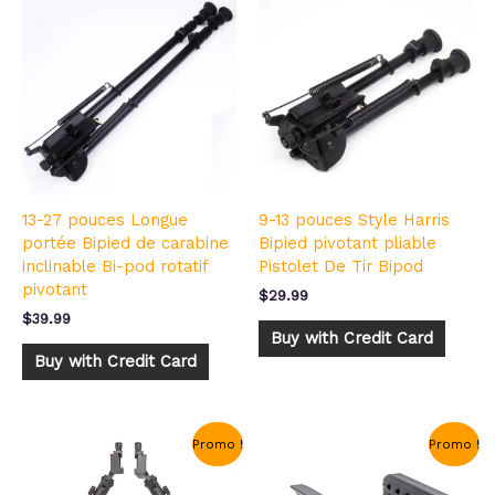
13-27 pouces Longue
9-13 pouces Style Harris
portée Bipied de carabine
Bipied pivotant pliable
inclinable Bi-pod rotatif
Pistolet De Tir Bipod
pivotant
$
29.99
$
39.99
Buy with Credit Card
Buy with Credit Card
Le
Le
Le
Le
Promo !
Promo !
prix
prix
prix
prix
initial
actuel
initial
actuel
était :
est :
était :
est :