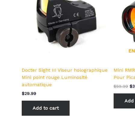
$5
EN
Docter Sight III Viseur holographique
Mini RMR
Mini point rouge Luminosité
Pour Pica
automatique
$
59.99
$
3
$
29.99
Add 
Add to cart