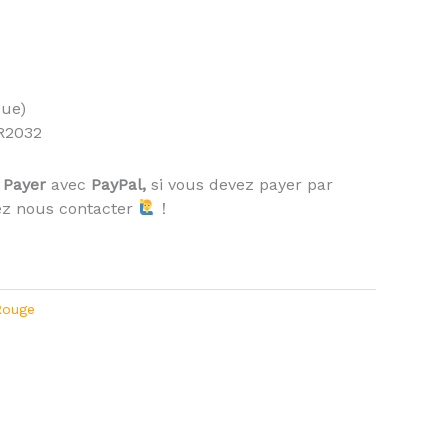
que)
CR2032
Payer
avec
PayPal,
si vous devez payer par
ez nous contacter
！
Rouge