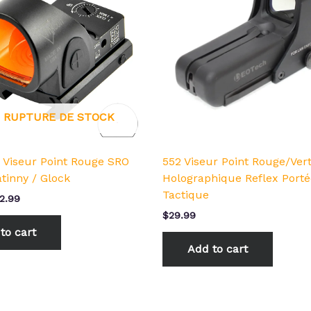
9.99.
$32.99.
 RUPTURE DE STOCK
 Viseur Point Rouge SRO
552 Viseur Point Rouge/Ver
tinny / Glock
Holographique Reflex Porté
Tactique
2.99
$
29.99
to cart
Add to cart