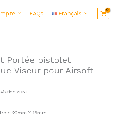
ompte
FAQs
Français
t Portée pistolet
ue Viseur pour Airsoft
viation 6061
C
mètre r: 22mm X 16mm