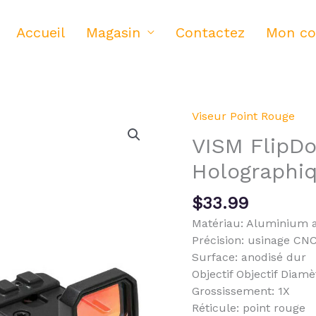
Accueil
Magasin
Contactez
Mon c
Viseur Point Rouge
VISM FlipDo
Holographiq
$
33.99
Matériau: Aluminium a
Précision: usinage CN
Surface: anodisé dur
Objectif Objectif Dia
Grossissement: 1X
Réticule: point rouge