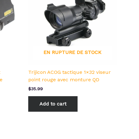
EN RUPTURE DE STOCK
t
Trijicon ACOG tactique 1×32 viseur
e
point rouge avec monture QD
$
35.99
Add to cart