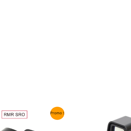
Le
Promo !
ix
prix
tial
actuel
it :
est :