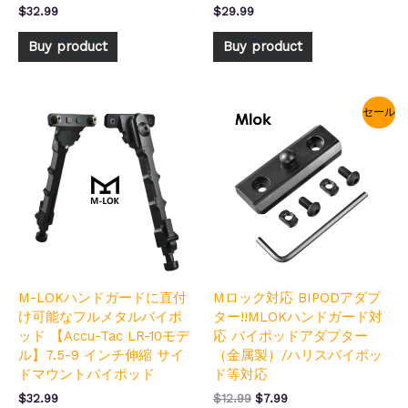
$
32.99
$
29.99
Buy product
Buy product
元
現
セール
の
在
価
の
格
価
は
格
$12.99
は
で
$7.99
し
で
た。
す。
M-LOKハンドガードに直付
Mロック対応 BIPODアダプ
け可能なフルメタルバイポ
ター!!MLOKハンドガード対
ッド 【Accu-Tac LR-10モデ
応 バイポッドアダプター
ル】7.5-9 インチ伸縮 サイ
（金属製）/ハリスバイポッ
ドマウントバイポッド
ド等対応
$
32.99
$
12.99
$
7.99