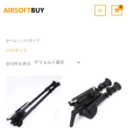
内
容
を
ス
キ
ッ
プ
ホーム
/ バイポッド
バイポッド
全12件を表示