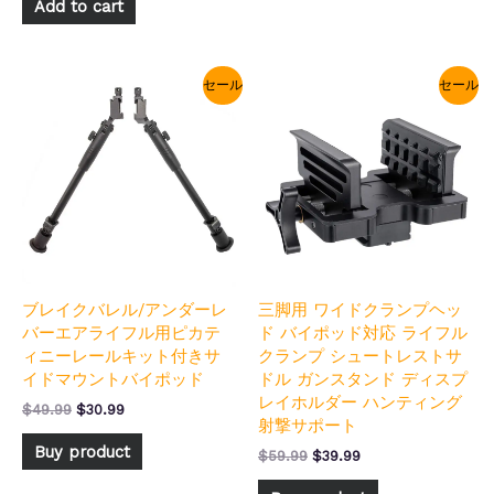
Add to cart
元
現
元
現
セール
セール
の
在
の
在
価
の
価
の
格
価
格
価
は
格
は
格
$49.99
は
$59.99
は
で
$30.99
で
$39.99
し
で
し
で
た。
す。
た。
す。
ブレイクバレル/アンダーレ
三脚用 ワイドクランプヘッ
バーエアライフル用ピカテ
ド バイポッド対応 ライフル
ィニーレールキット付きサ
クランプ シュートレストサ
イドマウントバイポッド
ドル ガンスタンド ディスプ
レイホルダー ハンティング
$
49.99
$
30.99
射撃サポート
Buy product
$
59.99
$
39.99