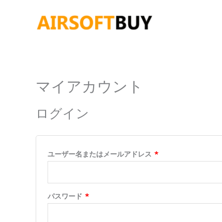
内
容
を
ス
キ
ッ
プ
マイアカウント
必
必
須
須
ログイン
ユーザー名またはメールアドレス
*
パスワード
*