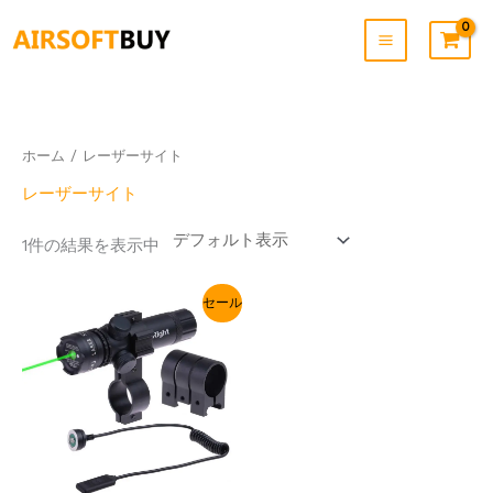
内
容
を
ス
キ
ッ
プ
ホーム
/ レーザーサイト
レーザーサイト
1件の結果を表示中
元
現
セール
の
在
価
の
格
価
は
格
$39.90
は
で
$22.99
し
で
た。
す。