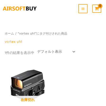
内
容
を
ス
キ
ッ
プ
ホーム
/ “vortex uh1”にタグ付けされた商品
vortex uh1
1件の結果を表示中
在庫切れ