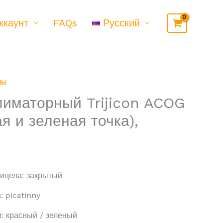
ккаунт
FAQs
Русский
лы
лиматорный Trijicon ACOG
я и зеленая точка),
ицела: закрытый
: picatinny
: красный / зеленый