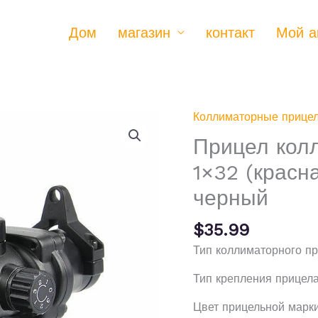
Дом
магазин
контакт
Мой а
Коллиматорные прице
Прицел кол
1×32 (красна
черный
$
35.99
Тип коллиматорного пр
Тип крепления прицела
Цвет прицельной марки