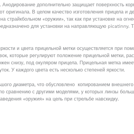
 Анодирование дополнительно защищает поверхность корп
от оригинала. В целом качество изготовления прицела и д
на страйкбольном «оружии», так как при установке на огн
редназначено для установки на направляющую picatinny. 
ркости и цвета прицельной метки осуществляется при по
вок, которые регулируют положение прицельной метки, р
жен снизу, под окуляром прицела. Прицельная метка имее
ток. У каждого цвета есть несколько степеней яркости.
шого диаметра, что обусловлено копированием внешнего в
о сравнению с другими моделями, у которых линзы больше
аведения «оружия» на цель при стрельбе навскидку.