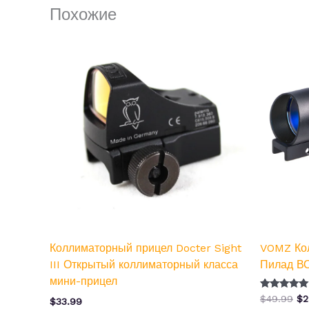
Похожие
Пе
це
со
$4
Коллиматорный прицел Docter Sight
VOMZ Ко
III Открытый коллиматорный класса
Пилад ВО
мини-прицел
Оценка
$
49.99
$
2
$
33.99
5.00