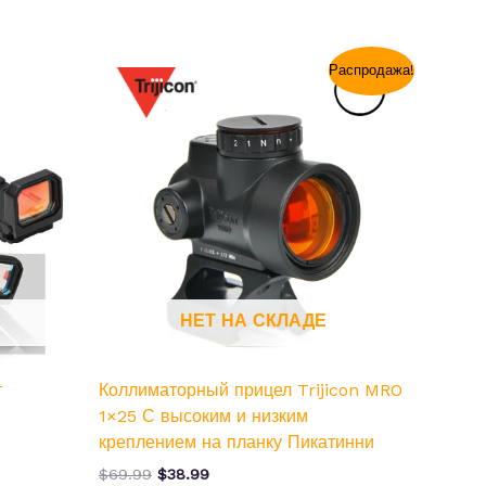
Первоначальная
Текущая
Распродажа!
цена
цена:
составляла
$38.99.
$69.99.
НЕТ НА СКЛАДЕ
т
Коллиматорный прицел Trijicon MRO
1×25 С высоким и низким
креплением на планку Пикатинни
$
69.99
$
38.99