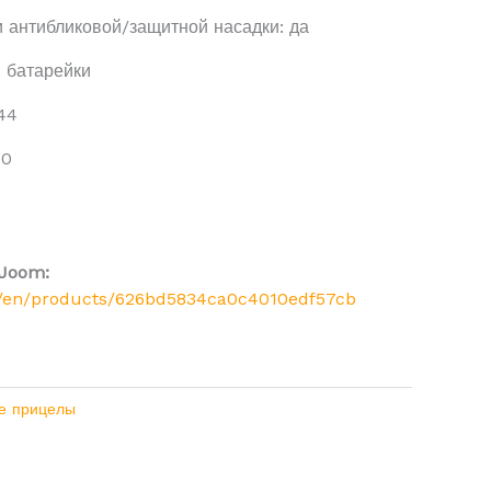
 антибликовой/защитной насадки: да
 батарейки
44
50
 Joom:
/en/products/626bd5834ca0c4010edf57cb
е прицелы