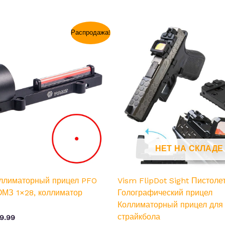
рвоначальная
Текущая
Распродажа!
на
цена:
ставляла
$29.99.
9.99.
НЕТ НА СКЛАДЕ
ллиматорный прицел PFO
Vism FlipDot Sight Пистоле
МЗ 1×28, коллиматор
Голографический прицел
Коллиматорный прицел для
страйкбола
9.99