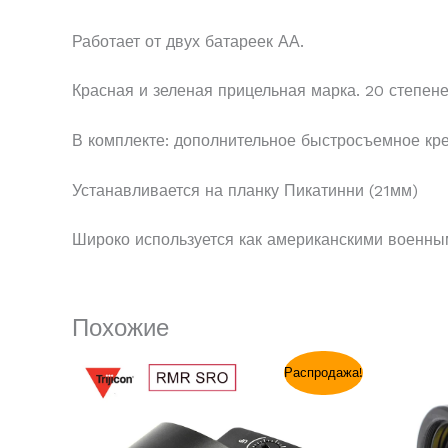
Работает от двух батареек АА.
Красная и зеленая прицельная марка. 20 степене
В комплекте: дополнительное быстросъемное кр
Устанавливается на планку Пикатинни (21мм)
Широко используется как американскими военным
Похожие
Первоначальная
Текущая
Распродажа!
цена
цена:
составляла
$32.99.
$59.99.