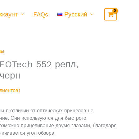
ккаунт
FAQs
Русский
лы
EOTech 552 репл,
,черн
лиентов)
 в отличии от оптических прицелов не
ние. Они используются для быстрого
озможно прицеливание двумя глазами, благодаря
ничивается угол обзора.