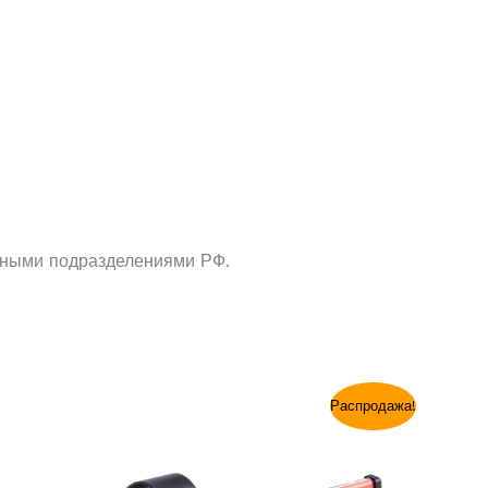
льными подразделениями РФ.
Первоначальная
Текущая
Распродажа!
цена
цена:
составляла
$29.99.
$49.99.