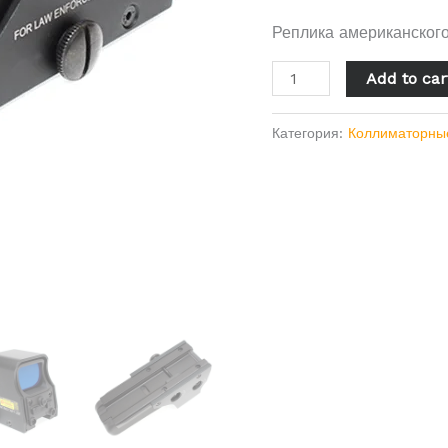
Реплика американског
Add to car
Категория:
Коллиматорны