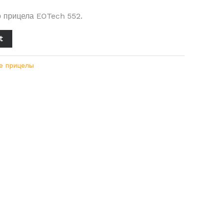
о прицела EOTech 552.
t
е прицелы