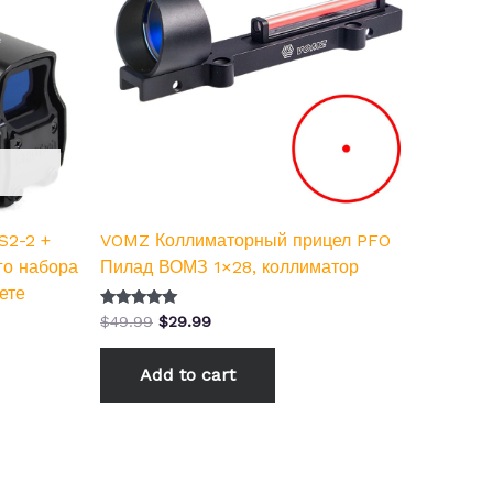
S2-2 +
VOMZ Коллиматорный прицел PFO
го набора
Пилад ВОМЗ 1×28, коллиматор
ете
Оценка
$
49.99
$
29.99
5.00
из 5
Add to cart