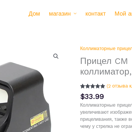
Дом
магазин
контакт
Мой а
Коллиматорные прице
Количество
товара
Прицел CM 
Прицел
коллиматор
CM
EOTech
552
(
2
отзыва к
репл,
Рейтинг
2
$
33.99
5.00
из 5 на
коллиматор,черн
основе
Коллиматорные прицелы
опроса
увеличивают изображе
пользователей
прицеливания, также в
чему у стрелка не огра