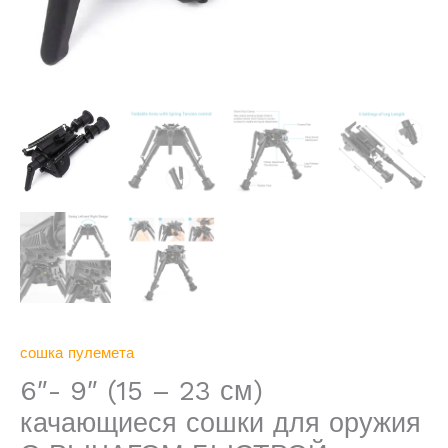
ФИКСАЦИИ
НАКЛОНА
высота
НА
АНТАБКУ
сошка пулемета
6″- 9″ (15 – 23 см)
качающиеся сошки для оружия