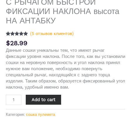
С РЫЧАГОМ БЫСТРОЙ
ФИКСАЦИИ НАКЛОНА высота
НА АНТАБКУ
(
5
отзывов клиентов)
Рейтинг
5
$
28.99
5.00
из 5 на
основе
Данные сошки уникальны тем, что имеют рычаг
опроса
фиксации уровня наклона. После того, как вы установили
пользователей
сошки на неровную поверхность и угол наклона принял
нужное вам положение, необходимо повернуть
специальный рычаг, находящийся с заднего торца
изделия. Таким образом, образуется фиксированный угол
наклона, удобный именно вам.
Add to cart
Категория:
сошка пулемета