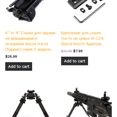
6″ to 9″ Сошки для оружия
Крепление для сошек
на вращающемся
Harris на цевье M-LOK
основании Bipod Harris
Bipod Mount Адаптер
(Харрис) серия S модель
$
12.99
$
7.99
$
26.99
Add to cart
Add to cart