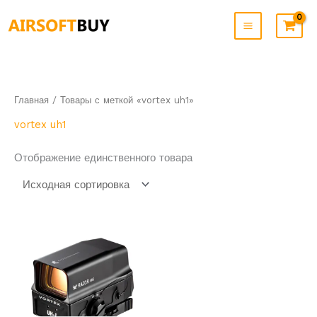
Перейти
к
содержимому
Главная
/ Товары с меткой «vortex uh1»
vortex uh1
Отображение единственного товара