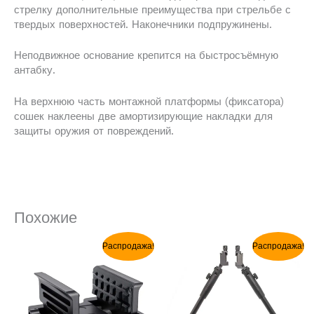
стрелку дополнительные преимущества при стрельбе с
твердых поверхностей. Наконечники подпружинены.
Неподвижное основание крепится на быстросъёмную
антабку.
На верхнюю часть монтажной платформы (фиксатора)
сошек наклеены две амортизирующие накладки для
защиты оружия от повреждений.
Похожие
Первоначальная
Текущая
Первоначальная
Текущая
Распродажа!
Распродажа!
цена
цена:
цена
цена:
составляла
$39.99.
составляла
$30.99.
$59.99.
$49.99.