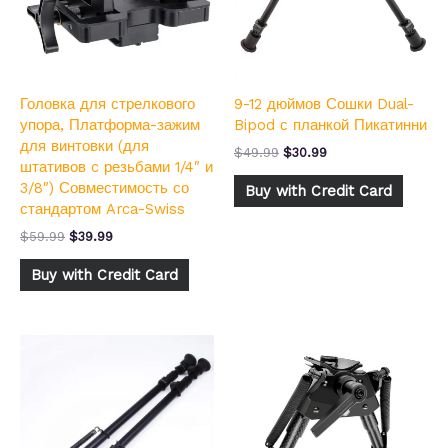
Головка для стрелкового
9-12 дюймов Сошки Dual-
упора, Платформа-зажим
Bipod с планкой Пикатинни
для винтовки (для
$
49.99
$
30.99
штативов c резьбами 1/4″ и
3/8″) Совместимость со
Buy with Credit Card
стандартом Arca-Swiss
$
59.99
$
39.99
Buy with Credit Card