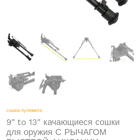
НА
АНТАБКУ
сошка пулемета
9″ to 13″ качающиеся сошки
для оружия С РЫЧАГОМ